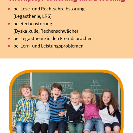
bei Lese- und Rechtschreibstörung
(Legasthenie, LRS)
bei Rechenstörung
(Dyskalkulie, Rechenschwäche)
bei Legasthenie in den Fremdsprachen
bei Lern- und Leistungsproblemen